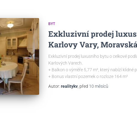
BYT
Exkluzivní prodej luxus
Karlovy Vary, Moravská
Exkluzivní prodej luxusního bytu o celkové podl
Karlových Varech.
+ Balkon o výměře 5,77 m², který nabízí klidné
+ Bonus vlastní pozemek o rozloze 164 m²
Autor:
realitykv
, před
10 měsíců