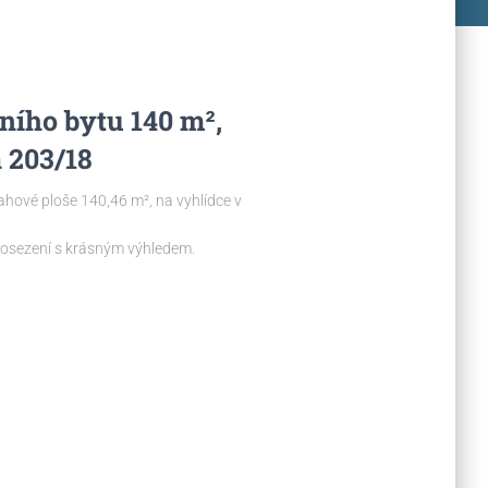
ního bytu 140 m²,
 203/18
ahové ploše 140,46 m², na vyhlídce v
 posezení s krásným výhledem.